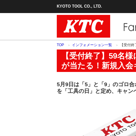
フ
KYOTO TOOL CO., LTD.
ァ
ン
ク
ラ
ブ
TOP
インフォメーション一覧
【受付終
【受付終了】59名様
が当たる！新規入会
5月9日は「5」と「9」のゴロ
を「工具の日」と定め、キャン